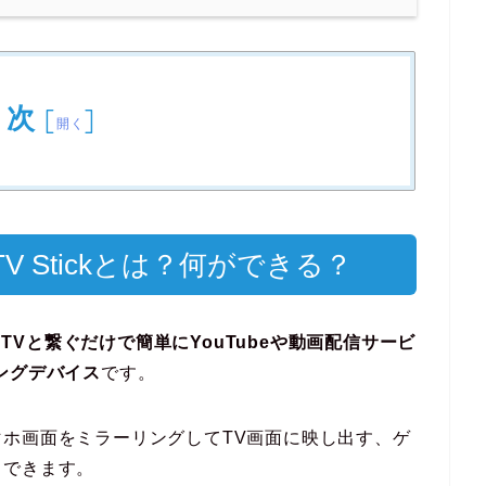
目次
[
]
開く
TV Stickとは？何ができる？
、
TVと繋ぐだけで簡単にYouTubeや動画配信サービ
ングデバイス
です。
ホ画面をミラーリングしてTV画面に映し出す、ゲ
もできます。