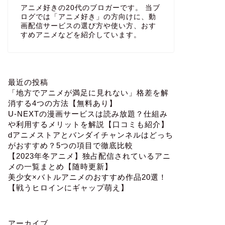
アニメ好きの20代のブロガーです。 当ブ
ログでは「アニメ好き」の方向けに、動
画配信サービスの選び方や使い方、おす
すめアニメなどを紹介しています。
最近の投稿
「地方でアニメが満足に見れない」格差を解
消する4つの方法【無料あり】
U-NEXTの漫画サービスは読み放題？仕組み
や利用するメリットを解説【口コミも紹介】
dアニメストアとバンダイチャンネルはどっち
がおすすめ？5つの項目で徹底比較
【2023年冬アニメ】独占配信されているアニ
メの一覧まとめ【随時更新】
美少女×バトルアニメのおすすめ作品20選！
【戦うヒロインにギャップ萌え】
アーカイブ