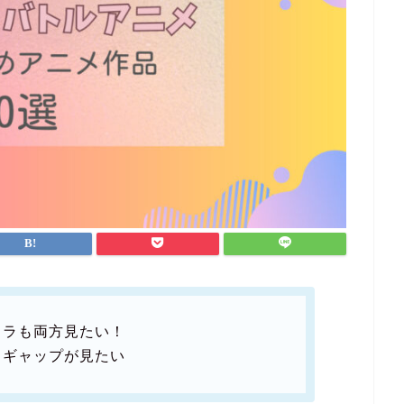
ャラも両方見たい！
うギャップが見たい