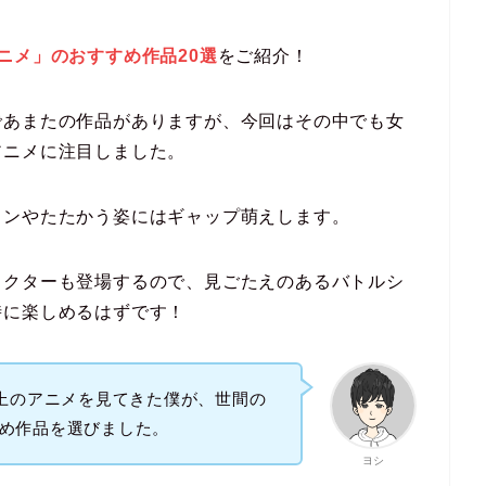
ニメ」のおすすめ作品20選
をご紹介！
であまたの作品がありますが、今回はその中でも女
アニメに注目しました。
ョンやたたかう姿にはギャップ萌えします。
ラクターも登場するので、見ごたえのあるバトルシ
時に楽しめるはずです！
以上のアニメを見てきた僕が、世間の
め作品を選びました。
ヨシ