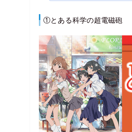
①とある科学の超電磁砲