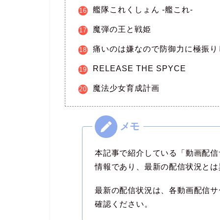
艦隊これくしょん -艦これ-
魔弾の王と戦姫
痛いのは嫌なので防御力に極振り
RELEASE THE SPYCE
魔法少女育成計画
本記事で紹介している「動画配信サ
情報であり、最新の配信状況とは
最新の配信状況は、各動画配信サ
確認ください。