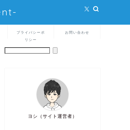
nt-
プライバシーポ
お問い合わせ
リシー
ヨシ（サイト運営者）